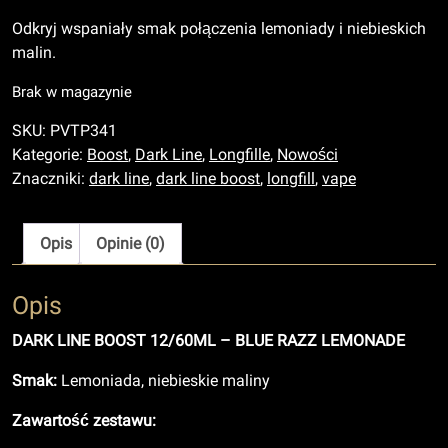
Odkryj wspaniały smak połączenia lemoniady i niebieskich
malin.
Brak w magazynie
SKU:
PVTP341
Kategorie:
Boost
,
Dark Line
,
Longfille
,
Nowości
Znaczniki:
dark line
,
dark line boost
,
longfill
,
vape
Opis
Opinie (0)
Opis
DARK LINE BOOST 12/60ML – BLUE RAZZ LEMONADE
Smak:
Lemoniada, niebieskie maliny
Zawartość zestawu: