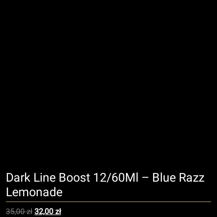
Dark Line Boost 12/60Ml – Blue Razz
Lemonade
Pierwotna cena wynosiła: 35,00 zł.
Aktualna cena wynosi: 32,00 zł.
35,00
zł
32,00
zł