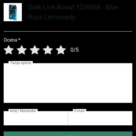
Dark Line Boost 12/60Ml - Blue
Razz Lemonade
Ocena
*
0/5
Twoja opinia
Imię i Nazwisko
E-mail