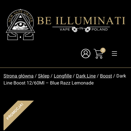
0
Strona główna
/
Sklep
/
Longfille
/
Dark Line
/
Boost
/ Dark
Line Boost 12/60Ml – Blue Razz Lemonade
PROMOCJA!